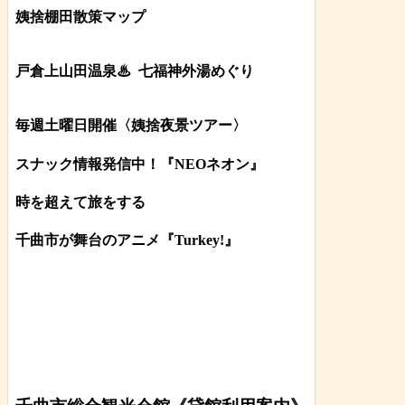
姨捨棚田散策マップ
戸倉上山田温泉♨
七福神外湯めぐり
毎週土曜日開催〈姨捨夜景ツアー
〉
スナック情報発信中！『NEOネオン』
時を超えて旅をする
千曲市が舞台のアニメ『Turkey!』