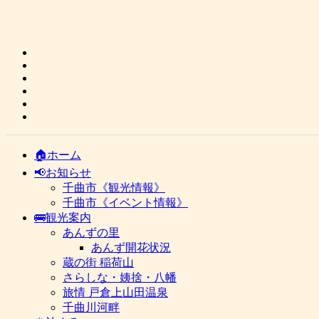
🏠ホーム
📢お知らせ
千曲市《観光情報》
千曲市《イベント情報》
🚌観光案内
あんずの里
あんず開花状況
蔵の街 稲荷山
さらしな・姨捨・八幡
旅情 戸倉上山田温泉
千曲川河畔