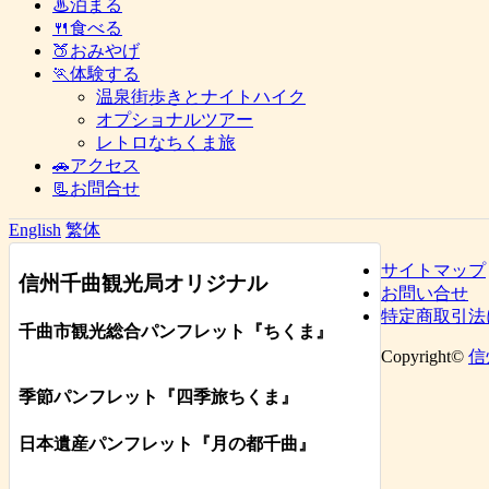
♨泊まる
🍴食べる
🍑おみやげ
🏃体験する
温泉街歩きとナイトハイク
オプショナルツアー
レトロなちくま旅
🚗アクセス
📃お問合せ
English
繁体
サイトマップ
信州千曲観光局オリジナル
お問い合せ
特定商取引法
千曲市観光総合パンフレット
『ちくま
』
Copyright©
信
季節パンフレット『四季旅ちくま』
日本遺産パンフレット
『月の都
千曲
』