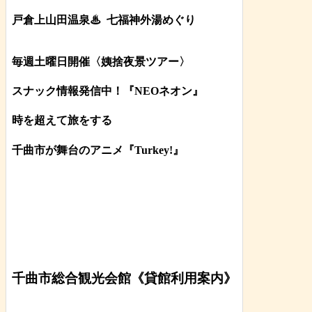
戸倉上山田温泉♨
七福神外湯めぐり
毎週土曜日開催〈姨捨夜景ツアー
〉
スナック情報発信中！『NEOネオン』
時を超えて旅をする
千曲市が舞台のアニメ『Turkey!』
千曲市総合観光会館《貸館利用案内》