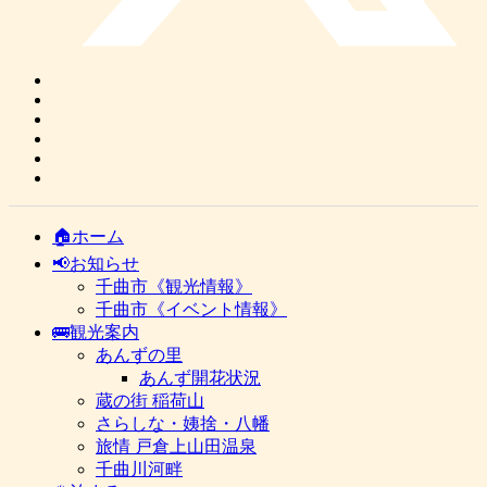
🏠ホーム
📢お知らせ
千曲市《観光情報》
千曲市《イベント情報》
🚌観光案内
あんずの里
あんず開花状況
蔵の街 稲荷山
さらしな・姨捨・八幡
旅情 戸倉上山田温泉
千曲川河畔