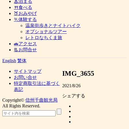
♨泊まる
🍴食べる
🍑おみやげ
🏃体験する
温泉街歩きとナイトハイク
オプショナルツアー
レトロなちくま旅
🚗アクセス
📃お問合せ
English
繁体
サイトマップ
IMG_3655
お問い合せ
特定商取引法に基づく
2021/8/26
表記
シェアする
Copyright©
信州千曲観光局
All Rights Reserved.