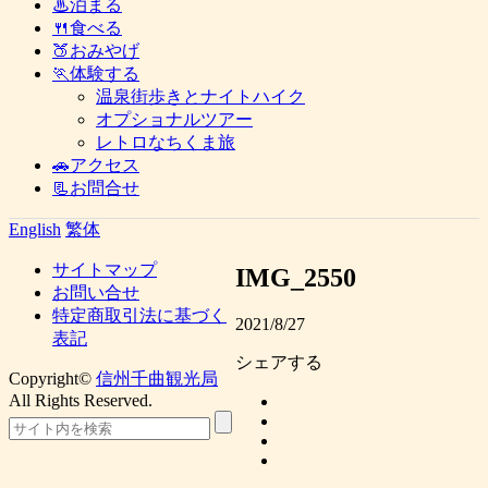
♨泊まる
🍴食べる
🍑おみやげ
🏃体験する
温泉街歩きとナイトハイク
オプショナルツアー
レトロなちくま旅
🚗アクセス
📃お問合せ
English
繁体
サイトマップ
IMG_2550
お問い合せ
特定商取引法に基づく
2021/8/27
表記
シェアする
Copyright©
信州千曲観光局
All Rights Reserved.