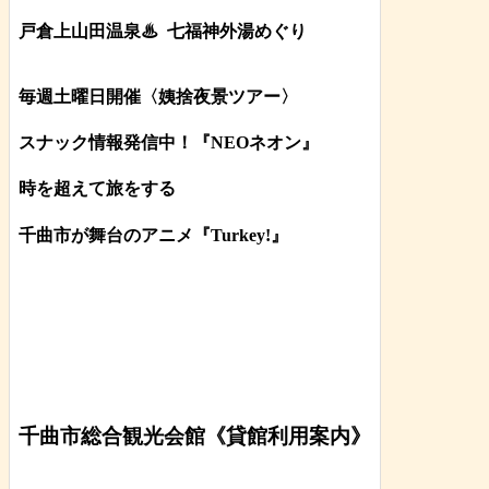
戸倉上山田温泉♨
七福神外湯めぐり
毎週土曜日開催〈姨捨夜景ツアー
〉
スナック情報発信中！『NEOネオン』
時を超えて旅をする
千曲市が舞台のアニメ『Turkey!』
千曲市総合観光会館《貸館利用案内》