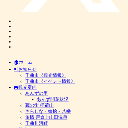
🏠ホーム
📢お知らせ
千曲市《観光情報》
千曲市《イベント情報》
🚌観光案内
あんずの里
あんず開花状況
蔵の街 稲荷山
さらしな・姨捨・八幡
旅情 戸倉上山田温泉
千曲川河畔