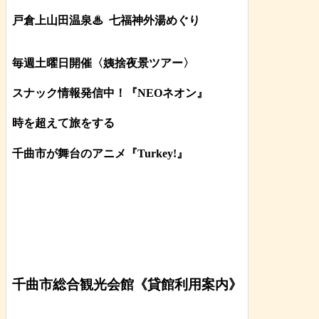
戸倉上山田温泉♨
七福神外湯めぐり
毎週土曜日開催〈姨捨夜景ツアー
〉
スナック情報発信中！『NEOネオン』
時を超えて旅をする
千曲市が舞台のアニメ『Turkey!』
千曲市総合観光会館《貸館利用案内》