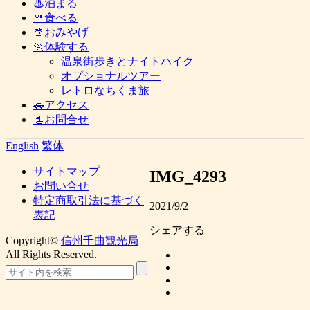
♨泊まる
🍴食べる
🍑おみやげ
🏃体験する
温泉街歩きとナイトハイク
オプショナルツアー
レトロなちくま旅
🚗アクセス
📃お問合せ
English
繁体
サイトマップ
IMG_4293
お問い合せ
特定商取引法に基づく
2021/9/2
表記
シェアする
Copyright©
信州千曲観光局
All Rights Reserved.