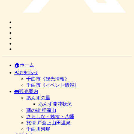
🏠ホーム
📢お知らせ
千曲市《観光情報》
千曲市《イベント情報》
🚌観光案内
あんずの里
あんず開花状況
蔵の街 稲荷山
さらしな・姨捨・八幡
旅情 戸倉上山田温泉
千曲川河畔