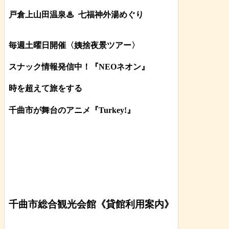
戸倉上山田温泉♨
七福神外湯めぐり
毎週土曜日開催〈姨捨夜景ツアー
〉
スナック情報発信中！『NEOネオン』
時を超えて旅をする
千曲市が舞台のアニメ『Turkey!』
千曲市総合観光会館《貸館利用案内》