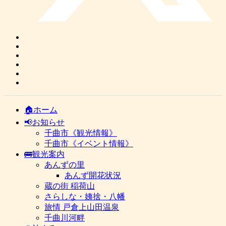
🏠ホーム
📢お知らせ
千曲市《観光情報》
千曲市《イベント情報》
🚌観光案内
あんずの里
あんず開花状況
蔵の街 稲荷山
さらしな・姨捨・八幡
旅情 戸倉上山田温泉
千曲川河畔