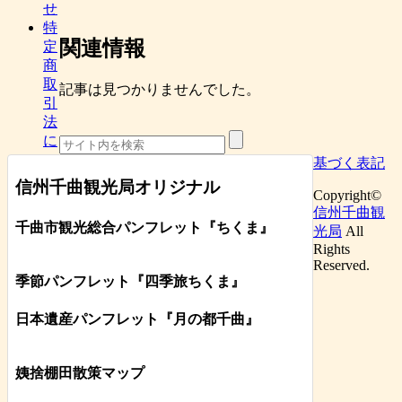
せ
特
関連情報
定
商
取
記事は見つかりませんでした。
引
法
に
基づく表記
信州千曲観光局オリジナル
Copyright©
信州千曲観
千曲市観光総合パンフレット
『ちくま
』
光局
All
Rights
Reserved.
季節パンフレット『四季旅ちくま』
日本遺産パンフレット
『月の都
千曲
』
姨捨棚田散策マップ