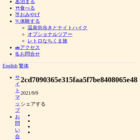
♨泊まる
🍴食べる
🍑おみやげ
🏃体験する
温泉街歩きとナイトハイク
オプショナルツアー
レトロなちくま旅
🚗アクセス
📃お問合せ
English
繁体
サ
2cd7090365e315faa5f7be8408065e48
イ
ト
2021/9/9
マ
ッ
シェアする
プ
お
問
い
合