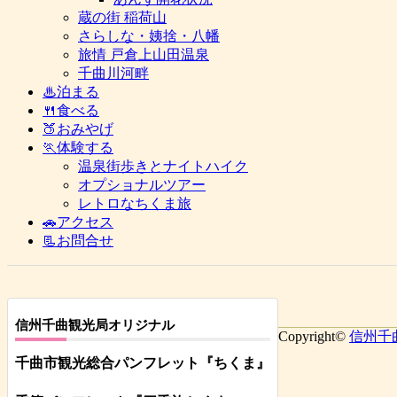
蔵の街 稲荷山
さらしな・姨捨・八幡
旅情 戸倉上山田温泉
千曲川河畔
♨泊まる
🍴食べる
🍑おみやげ
🏃体験する
温泉街歩きとナイトハイク
オプショナルツアー
レトロなちくま旅
🚗アクセス
📃お問合せ
信州千曲観光局オリジナル
Copyright©
信州千
千曲市観光総合パンフレット
『ちくま
』