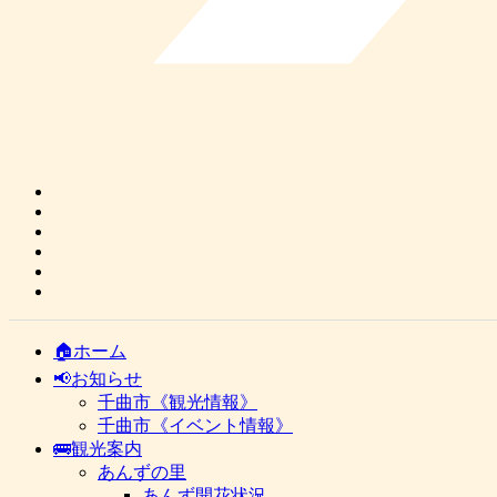
🏠ホーム
📢お知らせ
千曲市《観光情報》
千曲市《イベント情報》
🚌観光案内
あんずの里
あんず開花状況