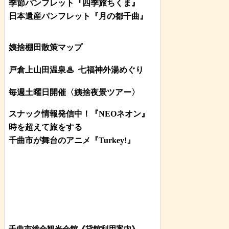
季節パンフレット『四季旅ちくま』
日本遺産パンフレット
『月の都
千曲
』
姨捨棚田散策マップ
戸倉上山田温泉♨
七福神外湯めぐり
毎週土曜日開催〈姨捨夜景ツアー
〉
スナック情報発信中！『NEOネオン』
時を超えて旅をする
千曲市が舞台のアニメ『Turkey!』
千曲市総合観光会館《貸館利用案内》