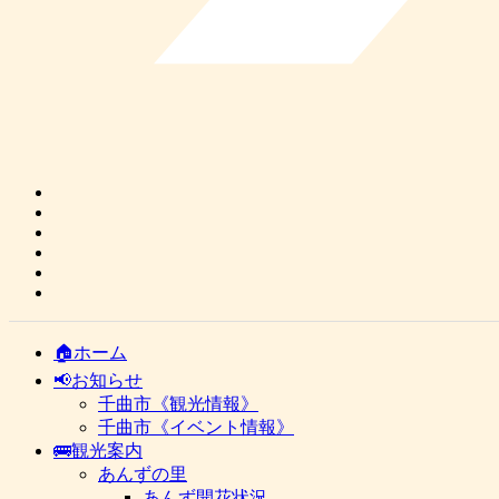
🏠ホーム
📢お知らせ
千曲市《観光情報》
千曲市《イベント情報》
🚌観光案内
あんずの里
あんず開花状況