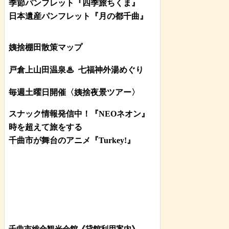
季節パンフレット『四季旅ちくま』
日本遺産パンフレット
『月の都
千曲
』
姨捨棚田散策マップ
戸倉上山田温泉♨
七福神外湯めぐり
毎週土曜日開催〈姨捨夜景ツアー
〉
スナック情報発信中！『NEOネオン』
時を超えて旅をする
千曲市が舞台のアニメ『Turkey!』
千曲市総合観光会館《貸館利用案内》