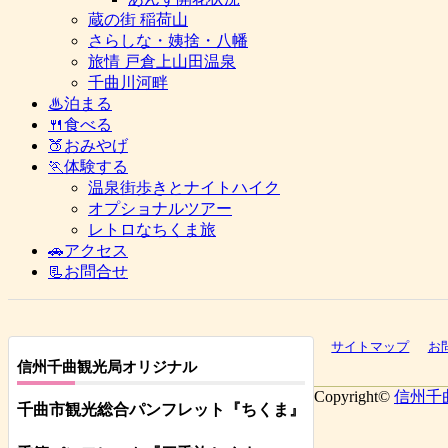
蔵の街 稲荷山
さらしな・姨捨・八幡
旅情 戸倉上山田温泉
千曲川河畔
♨泊まる
🍴食べる
🍑おみやげ
🏃体験する
温泉街歩きとナイトハイク
オプショナルツアー
レトロなちくま旅
🚗アクセス
📃お問合せ
サイトマップ
お
信州千曲観光局オリジナル
Copyright©
信州千
千曲市観光総合パンフレット
『ちくま
』