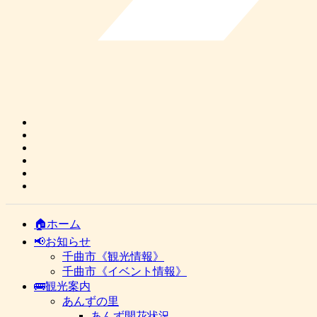
🏠ホーム
📢お知らせ
千曲市《観光情報》
千曲市《イベント情報》
🚌観光案内
あんずの里
あんず開花状況