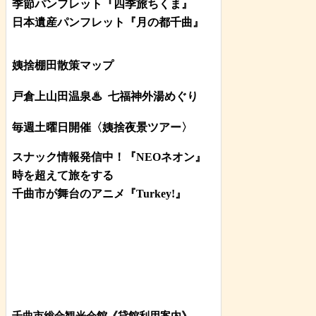
季節パンフレット『四季旅ちくま』
日本遺産パンフレット
『月の都
千曲
』
姨捨棚田散策マップ
戸倉上山田温泉♨
七福神外湯めぐり
毎週土曜日開催〈姨捨夜景ツアー
〉
スナック情報発信中！『NEOネオン』
時を超えて旅をする
千曲市が舞台のアニメ『Turkey!』
千曲市総合観光会館《貸館利用案内》