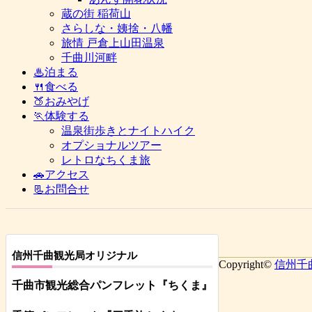
蔵の街 稲荷山
さらしな・姨捨・八幡
旅情 戸倉上山田温泉
千曲川河畔
♨泊まる
🍴食べる
🍑おみやげ
🏃体験する
温泉街歩きとナイトハイク
オプショナルツアー
レトロなちくま旅
🚗アクセス
📃お問合せ
信州千曲観光局オリジナル
Copyright©
信州千
千曲市観光総合パンフレット
『ちくま
』