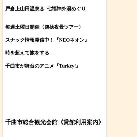
戸倉上山田温泉♨
七福神外湯めぐり
毎週土曜日開催〈姨捨夜景ツアー
〉
スナック情報発信中！『NEOネオン』
時を超えて旅をする
千曲市が舞台のアニメ『Turkey!』
千曲市総合観光会館《貸館利用案内》