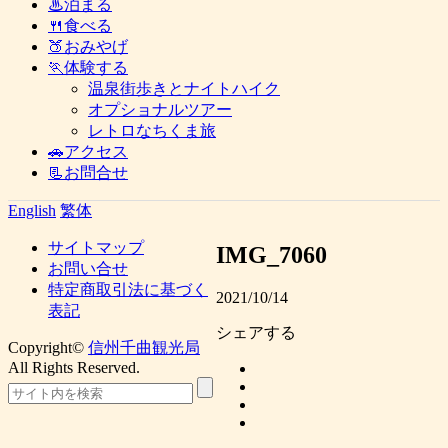
♨泊まる
🍴食べる
🍑おみやげ
🏃体験する
温泉街歩きとナイトハイク
オプショナルツアー
レトロなちくま旅
🚗アクセス
📃お問合せ
English
繁体
サイトマップ
IMG_7060
お問い合せ
特定商取引法に基づく
2021/10/14
表記
シェアする
Copyright©
信州千曲観光局
All Rights Reserved.