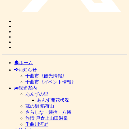
🏠ホーム
📢お知らせ
千曲市《観光情報》
千曲市《イベント情報》
🚌観光案内
あんずの里
あんず開花状況
蔵の街 稲荷山
さらしな・姨捨・八幡
旅情 戸倉上山田温泉
千曲川河畔