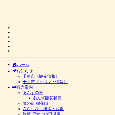
🏠ホーム
📢お知らせ
千曲市《観光情報》
千曲市《イベント情報》
🚌観光案内
あんずの里
あんず開花状況
蔵の街 稲荷山
さらしな・姨捨・八幡
旅情 戸倉上山田温泉