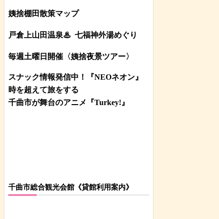
姨捨棚田散策マップ
戸倉上山田温泉♨
七福神外湯めぐり
毎週土曜日開催〈姨捨夜景ツアー
〉
スナック情報発信中！『NEOネオン』
時を超えて旅をする
千曲市が舞台のアニメ『Turkey!』
千曲市総合観光会館《貸館利用案内》