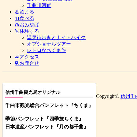
千曲川河畔
♨泊まる
🍴食べる
🍑おみやげ
🏃体験する
温泉街歩きとナイトハイク
オプショナルツアー
レトロなちくま旅
🚗アクセス
📃お問合せ
信州千曲観光局オリジナル
Copyright©
信州千
千曲市観光総合パンフレット
『ちくま
』
季節パンフレット『四季旅ちくま』
日本遺産パンフレット
『月の都
千曲
』