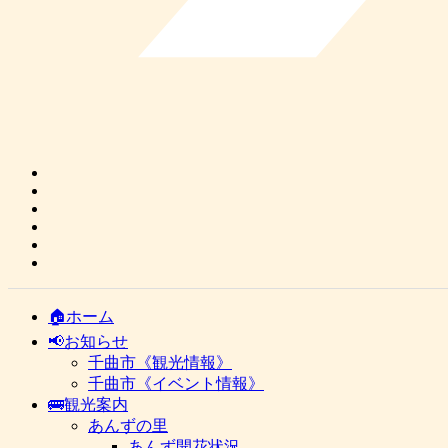
🏠ホーム
📢お知らせ
千曲市《観光情報》
千曲市《イベント情報》
🚌観光案内
あんずの里
あんず開花状況