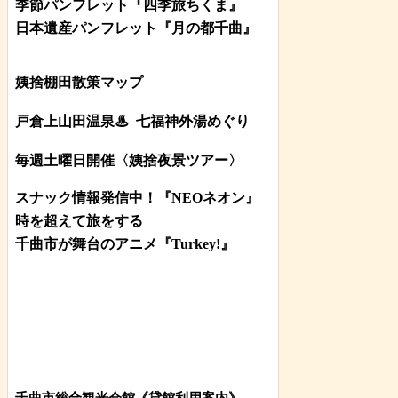
季節パンフレット『四季旅ちくま』
日本遺産パンフレット
『月の都
千曲
』
姨捨棚田散策マップ
戸倉上山田温泉♨
七福神外湯めぐり
毎週土曜日開催〈姨捨夜景ツアー
〉
スナック情報発信中！『NEOネオン』
時を超えて旅をする
千曲市が舞台のアニメ『Turkey!』
千曲市総合観光会館《貸館利用案内》