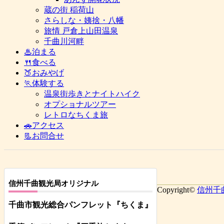
蔵の街 稲荷山
さらしな・姨捨・八幡
旅情 戸倉上山田温泉
千曲川河畔
♨泊まる
🍴食べる
🍑おみやげ
🏃体験する
温泉街歩きとナイトハイク
オプショナルツアー
レトロなちくま旅
🚗アクセス
📃お問合せ
信州千曲観光局オリジナル
Copyright©
信州千
千曲市観光総合パンフレット
『ちくま
』