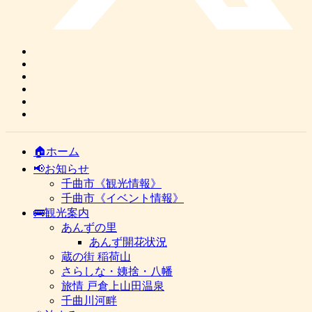
🏠ホーム
📢お知らせ
千曲市《観光情報》
千曲市《イベント情報》
🚌観光案内
あんずの里
あんず開花状況
蔵の街 稲荷山
さらしな・姨捨・八幡
旅情 戸倉上山田温泉
千曲川河畔