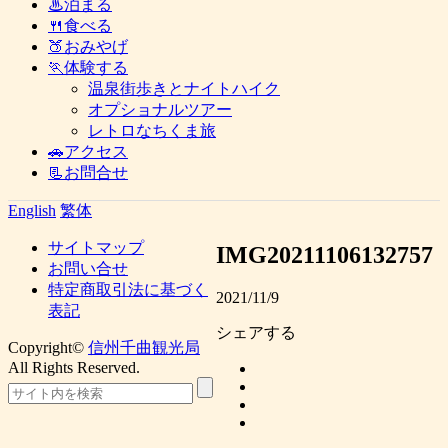
♨泊まる
🍴食べる
🍑おみやげ
🏃体験する
温泉街歩きとナイトハイク
オプショナルツアー
レトロなちくま旅
🚗アクセス
📃お問合せ
English
繁体
サイトマップ
IMG20211106132757
お問い合せ
特定商取引法に基づく
2021/11/9
表記
シェアする
Copyright©
信州千曲観光局
All Rights Reserved.