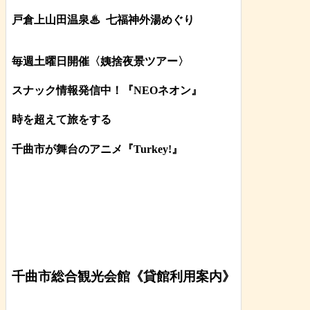
戸倉上山田温泉♨
七福神外湯めぐり
毎週土曜日開催〈姨捨夜景ツアー
〉
スナック情報発信中！『NEOネオン』
時を超えて旅をする
千曲市が舞台のアニメ『Turkey!』
千曲市総合観光会館《貸館利用案内》