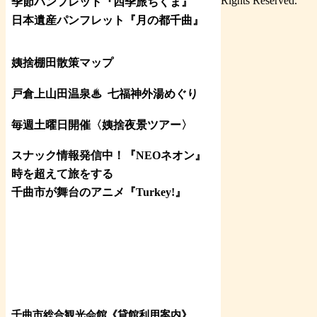
Rights Reserved.
季節パンフレット『四季旅ちくま』
日本遺産パンフレット
『月の都
千曲
』
姨捨棚田散策マップ
戸倉上山田温泉♨
七福神外湯めぐり
毎週土曜日開催〈姨捨夜景ツアー
〉
スナック情報発信中！『NEOネオン』
時を超えて旅をする
千曲市が舞台のアニメ『Turkey!』
千曲市総合観光会館《貸館利用案内》