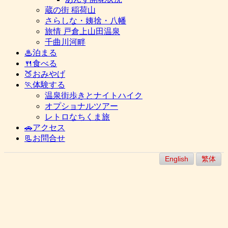
蔵の街 稲荷山
さらしな・姨捨・八幡
旅情 戸倉上山田温泉
千曲川河畔
♨泊まる
🍴食べる
🍑おみやげ
🏃体験する
温泉街歩きとナイトハイク
オプショナルツアー
レトロなちくま旅
🚗アクセス
📃お問合せ
English
繁体