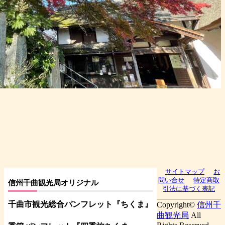
サイトマップ
お
問い合せ
特定商取
信州千曲観光局オリジナル
引法に基づく表記
千曲市観光総合パンフレット
『ちくま
』
Copyright©
信州千
曲観光局
All