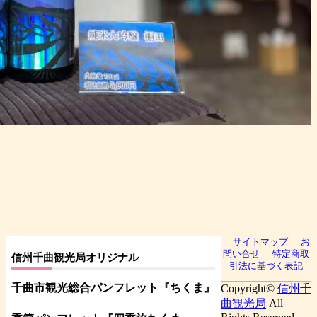
サイトマップ
お
問い合せ
特定商取
信州千曲観光局オリジナル
引法に基づく表記
千曲市観光総合パンフレット
『ちくま
』
Copyright©
信州千
曲観光局
All