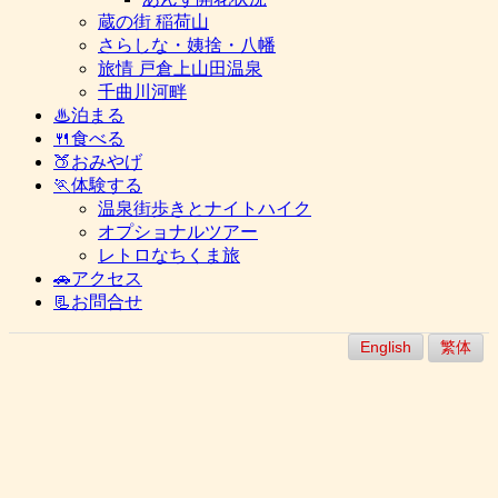
蔵の街 稲荷山
さらしな・姨捨・八幡
旅情 戸倉上山田温泉
千曲川河畔
♨泊まる
🍴食べる
🍑おみやげ
🏃体験する
温泉街歩きとナイトハイク
オプショナルツアー
レトロなちくま旅
🚗アクセス
📃お問合せ
English
繁体