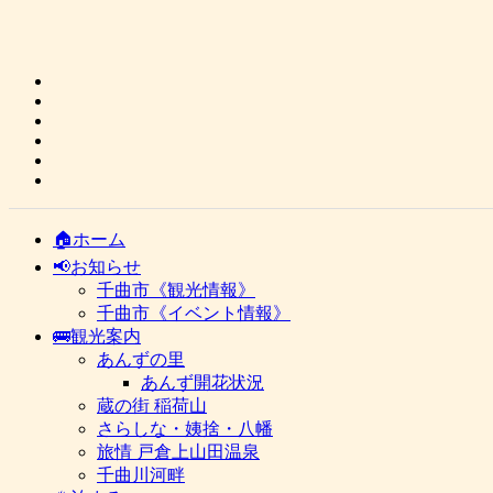
🏠ホーム
📢お知らせ
千曲市《観光情報》
千曲市《イベント情報》
🚌観光案内
あんずの里
あんず開花状況
蔵の街 稲荷山
さらしな・姨捨・八幡
旅情 戸倉上山田温泉
千曲川河畔