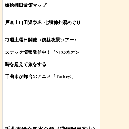
姨捨棚田散策マップ
戸倉上山田温泉♨
七福神外湯めぐり
毎週土曜日開催〈姨捨夜景ツアー
〉
スナック情報発信中！『NEOネオン』
時を超えて旅をする
千曲市が舞台のアニメ『Turkey!』