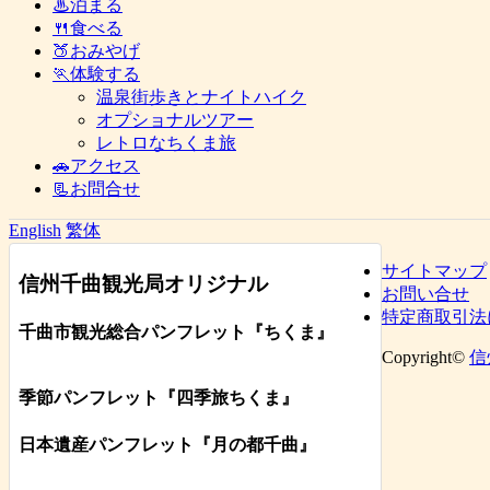
♨泊まる
🍴食べる
🍑おみやげ
🏃体験する
温泉街歩きとナイトハイク
オプショナルツアー
レトロなちくま旅
🚗アクセス
📃お問合せ
English
繁体
サイトマップ
信州千曲観光局オリジナル
お問い合せ
特定商取引法
千曲市観光総合パンフレット
『ちくま
』
Copyright©
信
季節パンフレット『四季旅ちくま』
日本遺産パンフレット
『月の都
千曲
』