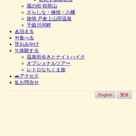
蔵の街 稲荷山
さらしな・姨捨・八幡
旅情 戸倉上山田温泉
千曲川河畔
♨泊まる
🍴食べる
🍑おみやげ
🏃体験する
温泉街歩きとナイトハイク
オプショナルツアー
レトロなちくま旅
🚗アクセス
📃お問合せ
English
繁体