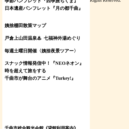
Rights Reserved.
季節パンフレット『四季旅ちくま』
日本遺産パンフレット
『月の都
千曲
』
姨捨棚田散策マップ
戸倉上山田温泉♨
七福神外湯めぐり
毎週土曜日開催〈姨捨夜景ツアー
〉
スナック情報発信中！『NEOネオン』
時を超えて旅をする
千曲市が舞台のアニメ『Turkey!』
千曲市総合観光会館《貸館利用案内》