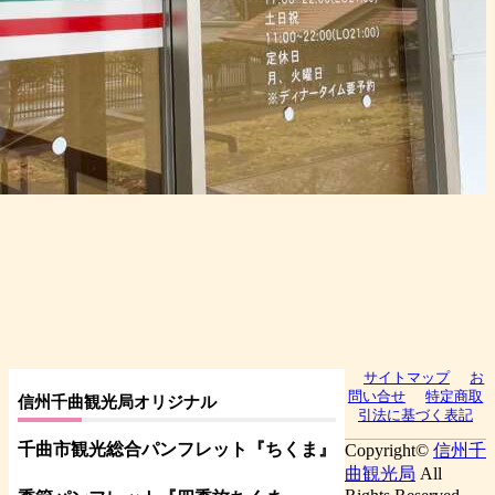
サイトマップ
お
問い合せ
特定商取
信州千曲観光局オリジナル
引法に基づく表記
千曲市観光総合パンフレット
『ちくま
』
Copyright©
信州千
曲観光局
All