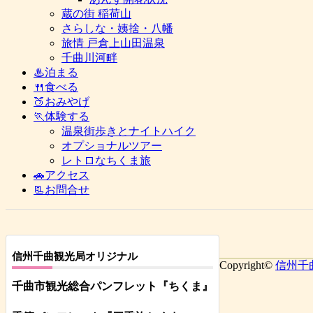
蔵の街 稲荷山
さらしな・姨捨・八幡
旅情 戸倉上山田温泉
千曲川河畔
♨泊まる
🍴食べる
🍑おみやげ
🏃体験する
温泉街歩きとナイトハイク
オプショナルツアー
レトロなちくま旅
🚗アクセス
📃お問合せ
信州千曲観光局オリジナル
Copyright©
信州千
千曲市観光総合パンフレット
『ちくま
』