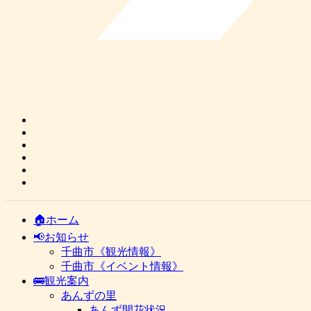
🏠ホーム
📢お知らせ
千曲市《観光情報》
千曲市《イベント情報》
🚌観光案内
あんずの里
あんず開花状況