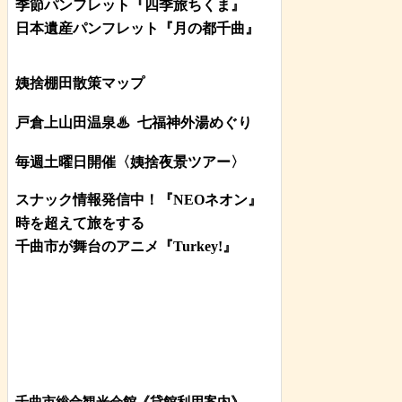
季節パンフレット『四季旅ちくま』
日本遺産パンフレット
『月の都
千曲
』
姨捨棚田散策マップ
戸倉上山田温泉♨
七福神外湯めぐり
毎週土曜日開催〈姨捨夜景ツアー
〉
スナック情報発信中！『NEOネオン』
時を超えて旅をする
千曲市が舞台のアニメ『Turkey!』
千曲市総合観光会館《貸館利用案内》