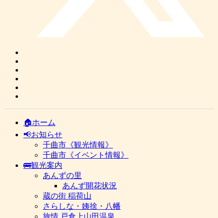
🏠ホーム
📢お知らせ
千曲市《観光情報》
千曲市《イベント情報》
🚌観光案内
あんずの里
あんず開花状況
蔵の街 稲荷山
さらしな・姨捨・八幡
旅情 戸倉上山田温泉