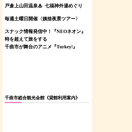
戸倉上山田温泉♨
七福神外湯めぐり
毎週土曜日開催〈姨捨夜景ツアー
〉
スナック情報発信中！『NEOネオン』
時を超えて旅をする
千曲市が舞台のアニメ『Turkey!』
千曲市総合観光会館《貸館利用案内》