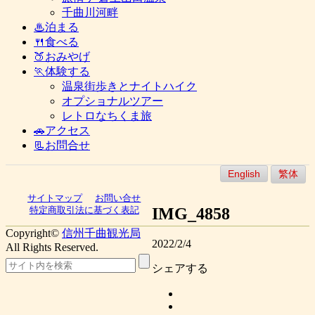
千曲川河畔
♨泊まる
🍴食べる
🍑おみやげ
🏃体験する
温泉街歩きとナイトハイク
オプショナルツアー
レトロなちくま旅
🚗アクセス
📃お問合せ
English
繁体
サイトマップ
お問い合せ
IMG_4858
特定商取引法に基づく表記
Copyright©
信州千曲観光局
2022/2/4
All Rights Reserved.
シェアする