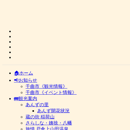
🏠ホーム
📢お知らせ
千曲市《観光情報》
千曲市《イベント情報》
🚌観光案内
あんずの里
あんず開花状況
蔵の街 稲荷山
さらしな・姨捨・八幡
旅情 戸倉上山田温泉