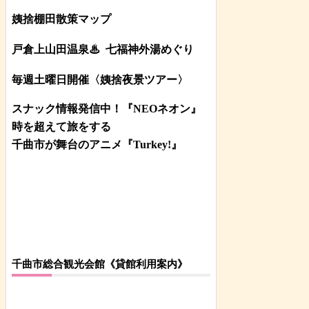
姨捨棚田散策マップ
戸倉上山田温泉♨
七福神外湯めぐり
毎週土曜日開催〈姨捨夜景ツアー
〉
スナック情報発信中！『NEOネオン』
時を超えて旅をする
千曲市が舞台のアニメ『Turkey!』
千曲市総合観光会館《貸館利用案内》