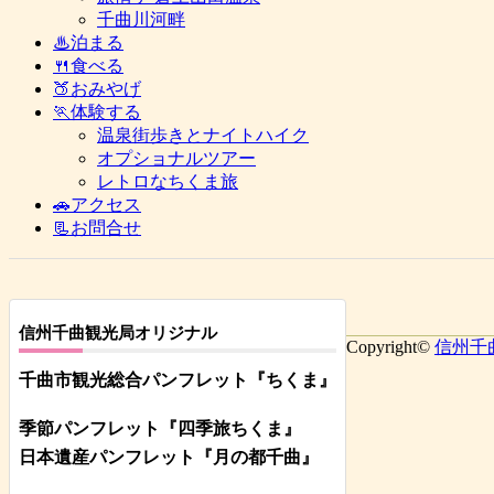
千曲川河畔
♨泊まる
🍴食べる
🍑おみやげ
🏃体験する
温泉街歩きとナイトハイク
オプショナルツアー
レトロなちくま旅
🚗アクセス
📃お問合せ
信州千曲観光局オリジナル
Copyright©
信州千
千曲市観光総合パンフレット
『ちくま
』
季節パンフレット『四季旅ちくま』
日本遺産パンフレット
『月の都
千曲
』