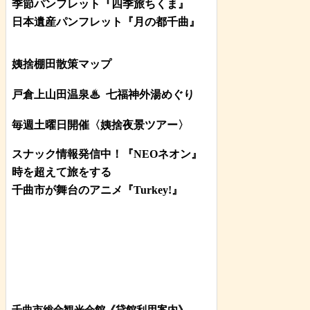
季節パンフレット『四季旅ちくま』
日本遺産パンフレット
『月の都
千曲
』
姨捨棚田散策マップ
戸倉上山田温泉♨
七福神外湯めぐり
毎週土曜日開催〈姨捨夜景ツアー
〉
スナック情報発信中！『NEOネオン』
時を超えて旅をする
千曲市が舞台のアニメ『Turkey!』
千曲市総合観光会館《貸館利用案内》