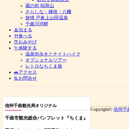
蔵の街 稲荷山
さらしな・姨捨・八幡
旅情 戸倉上山田温泉
千曲川河畔
♨泊まる
🍴食べる
🍑おみやげ
🏃体験する
温泉街歩きとナイトハイク
オプショナルツアー
レトロなちくま旅
🚗アクセス
📃お問合せ
信州千曲観光局オリジナル
Copyright©
信州千
千曲市観光総合パンフレット
『ちくま
』