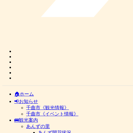
🏠ホーム
📢お知らせ
千曲市《観光情報》
千曲市《イベント情報》
🚌観光案内
あんずの里
あんず開花状況