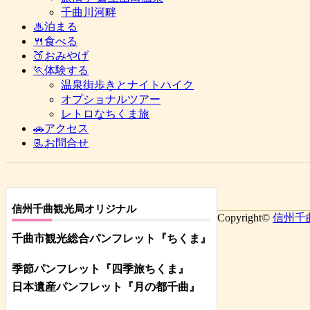
千曲川河畔
♨泊まる
🍴食べる
🍑おみやげ
🏃体験する
温泉街歩きとナイトハイク
オプショナルツアー
レトロなちくま旅
🚗アクセス
📃お問合せ
信州千曲観光局オリジナル
Copyright©
信州千
千曲市観光総合パンフレット
『ちくま
』
季節パンフレット『四季旅ちくま』
日本遺産パンフレット
『月の都
千曲
』