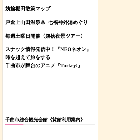
姨捨棚田散策マップ
戸倉上山田温泉♨
七福神外湯めぐり
毎週土曜日開催〈姨捨夜景ツアー
〉
スナック情報発信中！『NEOネオン』
時を超えて旅をする
千曲市が舞台のアニメ『Turkey!』
千曲市総合観光会館《貸館利用案内》