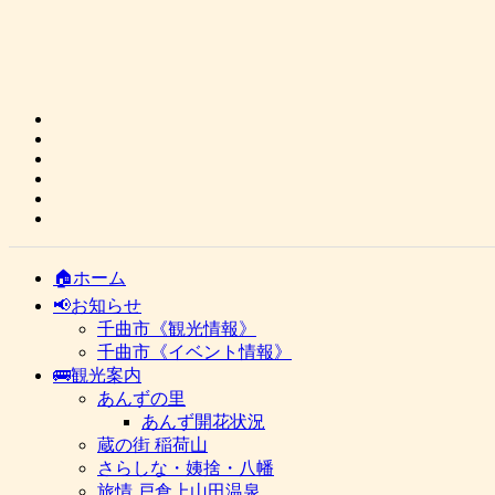
🏠ホーム
📢お知らせ
千曲市《観光情報》
千曲市《イベント情報》
🚌観光案内
あんずの里
あんず開花状況
蔵の街 稲荷山
さらしな・姨捨・八幡
旅情 戸倉上山田温泉