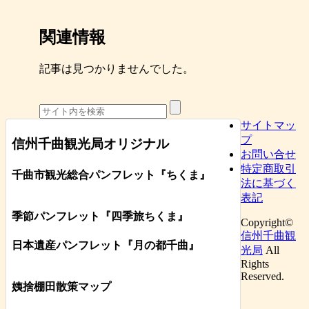
関連情報
記事は見つかりませんでした。
サイトマッ
プ
信州千曲観光局オリジナル
お問い合せ
特定商取引
千曲市観光総合パンフレット
『ちくま
』
法に基づく
表記
季節パンフレット『四季旅ちくま』
Copyright©
信州千曲観
日本遺産パンフレット
『月の都
千曲
』
光局
All
Rights
Reserved.
姨捨棚田散策マップ