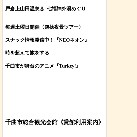
戸倉上山田温泉♨
七福神外湯めぐり
毎週土曜日開催〈姨捨夜景ツアー
〉
スナック情報発信中！『NEOネオン』
時を超えて旅をする
千曲市が舞台のアニメ『Turkey!』
千曲市総合観光会館《貸館利用案内》