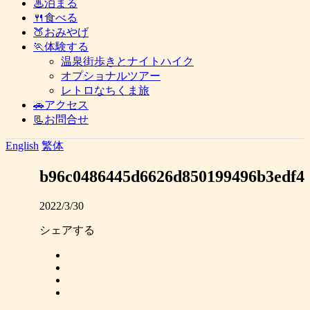
♨泊まる
🍴食べる
🍑おみやげ
🏃体験する
温泉街歩きとナイトハイク
オプショナルツアー
レトロなちくま旅
🚗アクセス
📃お問合せ
English
繁体
b96c0486445d6626d850199496b3edf4
2022/3/30
シェアする