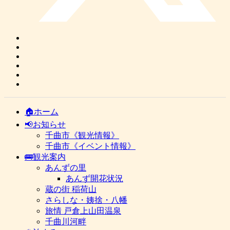
🏠ホーム
📢お知らせ
千曲市《観光情報》
千曲市《イベント情報》
🚌観光案内
あんずの里
あんず開花状況
蔵の街 稲荷山
さらしな・姨捨・八幡
旅情 戸倉上山田温泉
千曲川河畔