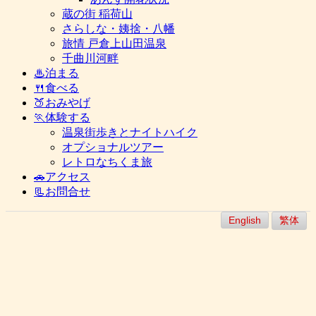
蔵の街 稲荷山
さらしな・姨捨・八幡
旅情 戸倉上山田温泉
千曲川河畔
♨泊まる
🍴食べる
🍑おみやげ
🏃体験する
温泉街歩きとナイトハイク
オプショナルツアー
レトロなちくま旅
🚗アクセス
📃お問合せ
English
繁体