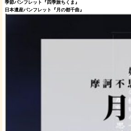
季節パンフレット『四季旅ちくま』
日本遺産パンフレット
『月の都
千曲
』