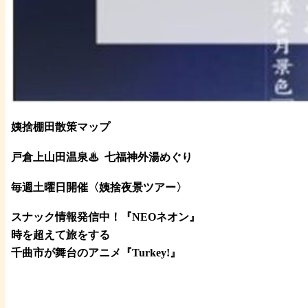
姨捨棚田散策マップ
戸倉上山田温泉♨
七福神外湯めぐり
毎週土曜日開催〈姨捨夜景ツアー
〉
スナック情報発信中！『NEOネオン』
時を超えて旅をする
千曲市が舞台のアニメ『Turkey!』