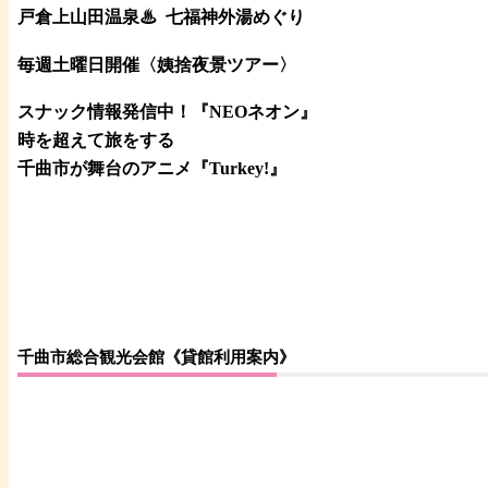
戸倉上山田温泉♨
七福神外湯めぐり
毎週土曜日開催〈姨捨夜景ツアー
〉
スナック情報発信中！『NEOネオン』
時を超えて旅をする
千曲市が舞台のアニメ『Turkey!』
千曲市総合観光会館《貸館利用案内》