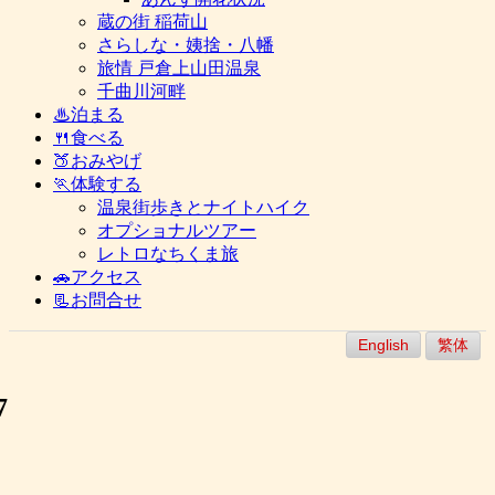
蔵の街 稲荷山
さらしな・姨捨・八幡
旅情 戸倉上山田温泉
千曲川河畔
♨泊まる
🍴食べる
🍑おみやげ
🏃体験する
温泉街歩きとナイトハイク
オプショナルツアー
レトロなちくま旅
🚗アクセス
📃お問合せ
English
繁体
7