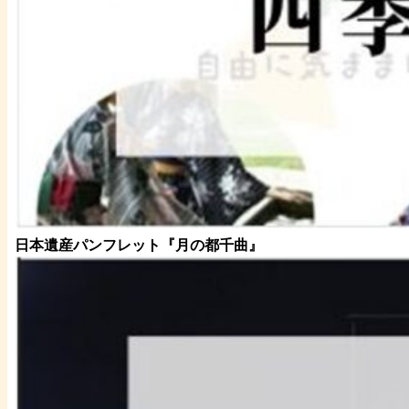
日本遺産パンフレット
『月の都
千曲
』