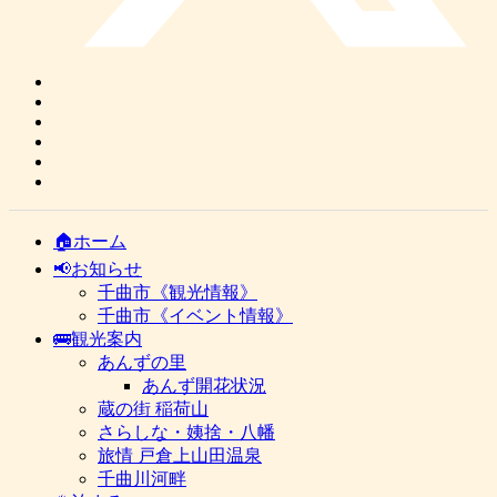
🏠ホーム
📢お知らせ
千曲市《観光情報》
千曲市《イベント情報》
🚌観光案内
あんずの里
あんず開花状況
蔵の街 稲荷山
さらしな・姨捨・八幡
旅情 戸倉上山田温泉
千曲川河畔