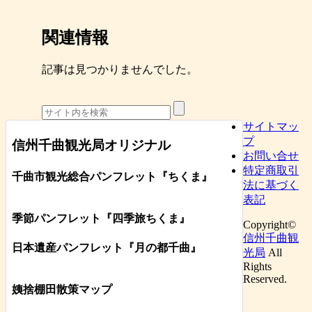
関連情報
記事は見つかりませんでした。
サイトマッ
プ
信州千曲観光局オリジナル
お問い合せ
特定商取引
千曲市観光総合パンフレット
『ちくま
』
法に基づく
表記
季節パンフレット『四季旅ちくま』
Copyright©
信州千曲観
日本遺産パンフレット
『月の都
千曲
』
光局
All
Rights
Reserved.
姨捨棚田散策マップ