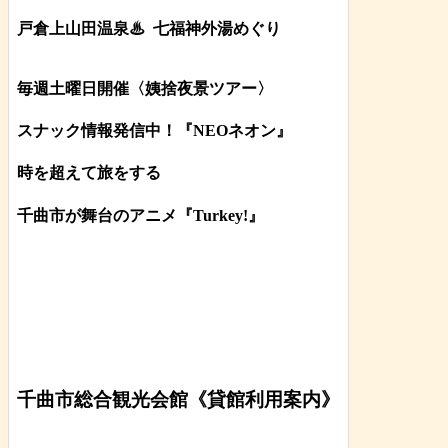
戸倉上山田温泉♨
七福神外湯めぐり
毎週土曜日開催〈姨捨夜景ツアー
〉
スナック情報発信中！『NEOネオン』
時を超えて旅をする
千曲市が舞台のアニメ『Turkey!』
千曲市総合観光会館《貸館利用案内》