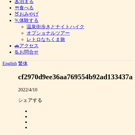
♨泊まる
🍴食べる
🍑おみやげ
🏃体験する
温泉街歩きとナイトハイク
オプショナルツアー
レトロなちくま旅
🚗アクセス
📃お問合せ
English
繁体
cf2970d9ee36aa769554b92ad133437a
2022/4/10
シェアする