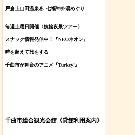
戸倉上山田温泉♨
七福神外湯めぐり
毎週土曜日開催〈姨捨夜景ツアー
〉
スナック情報発信中！『NEOネオン』
時を超えて旅をする
千曲市が舞台のアニメ『Turkey!』
千曲市総合観光会館《貸館利用案内》