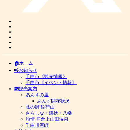
🏠ホーム
📢お知らせ
千曲市《観光情報》
千曲市《イベント情報》
🚌観光案内
あんずの里
あんず開花状況
蔵の街 稲荷山
さらしな・姨捨・八幡
旅情 戸倉上山田温泉
千曲川河畔