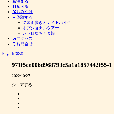
♨泊まる
🍴食べる
🍑おみやげ
🏃体験する
温泉街歩きとナイトハイク
オプショナルツアー
レトロなちくま旅
🚗アクセス
📃お問合せ
English
繁体
971f5ce006d968793c5a1a1857442f55-1
2022/10/27
シェアする