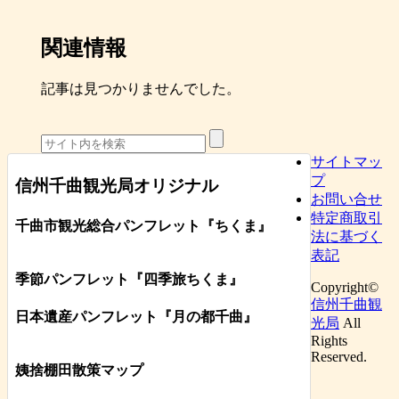
関連情報
記事は見つかりませんでした。
サイトマッ
プ
信州千曲観光局オリジナル
お問い合せ
特定商取引
千曲市観光総合パンフレット
『ちくま
』
法に基づく
表記
季節パンフレット『四季旅ちくま』
Copyright©
信州千曲観
日本遺産パンフレット
『月の都
千曲
』
光局
All
Rights
Reserved.
姨捨棚田散策マップ