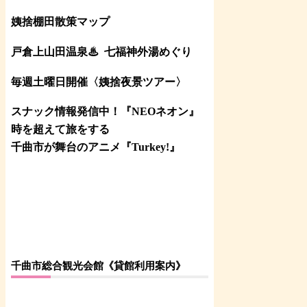
姨捨棚田散策マップ
戸倉上山田温泉♨
七福神外湯めぐり
毎週土曜日開催〈姨捨夜景ツアー
〉
スナック情報発信中！『NEOネオン』
時を超えて旅をする
千曲市が舞台のアニメ『Turkey!』
千曲市総合観光会館《貸館利用案内》