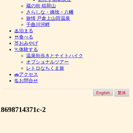
蔵の街 稲荷山
さらしな・姨捨・八幡
旅情 戸倉上山田温泉
千曲川河畔
♨泊まる
🍴食べる
🍑おみやげ
🏃体験する
温泉街歩きとナイトハイク
オプショナルツアー
レトロなちくま旅
🚗アクセス
📃お問合せ
English
繁体
18698714371c-2