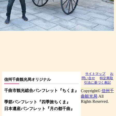
サイトマップ
お
問い合せ
特定商取
信州千曲観光局オリジナル
引法に基づく表記
千曲市観光総合パンフレット
『ちくま
』
Copyright©
信州千
曲観光局
All
Rights Reserved.
季節パンフレット『四季旅ちくま』
日本遺産パンフレット
『月の都
千曲
』