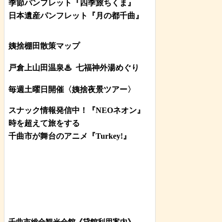
季節パンフレット『四季旅ちくま』
日本遺産パンフレット
『月の都
千曲
』
姨捨棚田散策マップ
戸倉上山田温泉♨
七福神外湯めぐり
毎週土曜日開催〈姨捨夜景ツアー
〉
スナック情報発信中！『NEOネオン』
時を超えて旅をする
千曲市が舞台のアニメ『Turkey!』
千曲市総合観光会館《貸館利用案内》