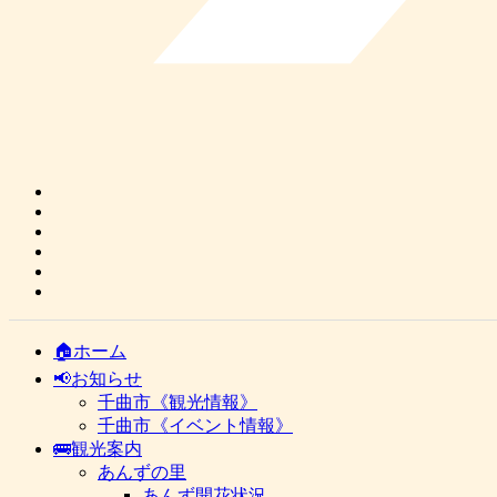
🏠ホーム
📢お知らせ
千曲市《観光情報》
千曲市《イベント情報》
🚌観光案内
あんずの里
あんず開花状況