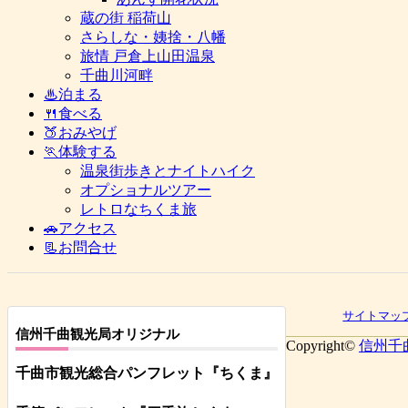
蔵の街 稲荷山
さらしな・姨捨・八幡
旅情 戸倉上山田温泉
千曲川河畔
♨泊まる
🍴食べる
🍑おみやげ
🏃体験する
温泉街歩きとナイトハイク
オプショナルツアー
レトロなちくま旅
🚗アクセス
📃お問合せ
サイトマッ
信州千曲観光局オリジナル
Copyright©
信州千
千曲市観光総合パンフレット
『ちくま
』