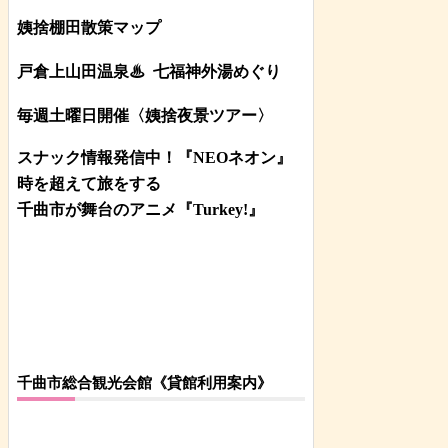
姨捨棚田散策マップ
戸倉上山田温泉♨
七福神外湯めぐり
毎週土曜日開催〈姨捨夜景ツアー
〉
スナック情報発信中！『NEOネオン』
時を超えて旅をする
千曲市が舞台のアニメ『Turkey!』
千曲市総合観光会館《貸館利用案内》