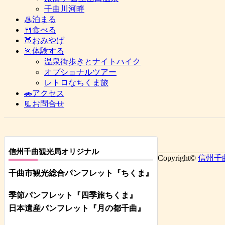
千曲川河畔
♨泊まる
🍴食べる
🍑おみやげ
🏃体験する
温泉街歩きとナイトハイク
オプショナルツアー
レトロなちくま旅
🚗アクセス
📃お問合せ
信州千曲観光局オリジナル
Copyright©
信州千
千曲市観光総合パンフレット
『ちくま
』
季節パンフレット『四季旅ちくま』
日本遺産パンフレット
『月の都
千曲
』