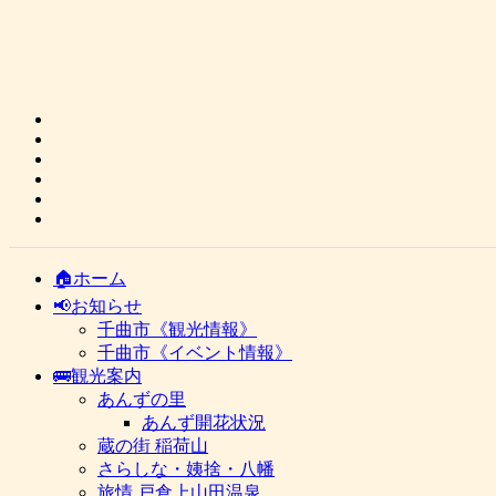
🏠ホーム
📢お知らせ
千曲市《観光情報》
千曲市《イベント情報》
🚌観光案内
あんずの里
あんず開花状況
蔵の街 稲荷山
さらしな・姨捨・八幡
旅情 戸倉上山田温泉