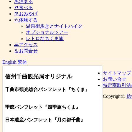
♨泊まる
🍴食べる
🍑おみやげ
🏃体験する
温泉街歩きとナイトハイク
オプショナルツアー
レトロなちくま旅
🚗アクセス
📃お問合せ
English
繁体
サイトマップ
信州千曲観光局オリジナル
お問い合せ
特定商取引法
千曲市観光総合パンフレット
『ちくま
』
Copyright©
信
季節パンフレット『四季旅ちくま』
日本遺産パンフレット
『月の都
千曲
』