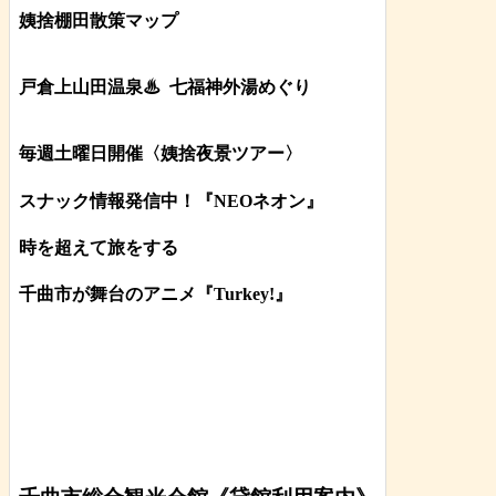
姨捨棚田散策マップ
戸倉上山田温泉♨
七福神外湯めぐり
毎週土曜日開催〈姨捨夜景ツアー
〉
スナック情報発信中！『NEOネオン』
時を超えて旅をする
千曲市が舞台のアニメ『Turkey!』