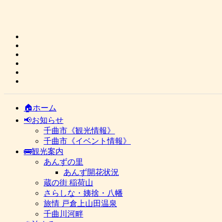
🏠ホーム
📢お知らせ
千曲市《観光情報》
千曲市《イベント情報》
🚌観光案内
あんずの里
あんず開花状況
蔵の街 稲荷山
さらしな・姨捨・八幡
旅情 戸倉上山田温泉
千曲川河畔