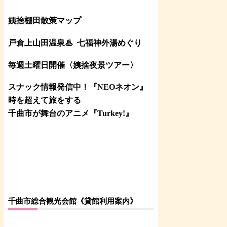
姨捨棚田散策マップ
戸倉上山田温泉♨
七福神外湯めぐり
毎週土曜日開催〈姨捨夜景ツアー
〉
スナック情報発信中！『NEOネオン』
時を超えて旅をする
千曲市が舞台のアニメ『Turkey!』
千曲市総合観光会館《貸館利用案内》