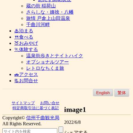
蔵の街 稲荷山
さらしな・姨捨・八幡
旅情 戸倉上山田温泉
千曲川河畔
♨泊まる
🍴食べる
🍑おみやげ
🏃体験する
温泉街歩きとナイトハイク
オプショナルツアー
レトロなちくま旅
🚗アクセス
📃お問合せ
English
繁体
サイトマップ
お問い合せ
image1
特定商取引法に基づく表記
Copyright©
信州千曲観光局
2022/6/8
All Rights Reserved.
シェアする