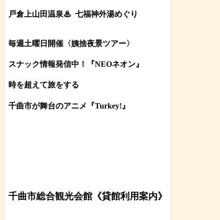
戸倉上山田温泉♨
七福神外湯めぐり
毎週土曜日開催〈姨捨夜景ツアー
〉
スナック情報発信中！『NEOネオン』
時を超えて旅をする
千曲市が舞台のアニメ『Turkey!』
千曲市総合観光会館《貸館利用案内》