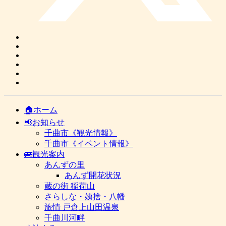
🏠ホーム
📢お知らせ
千曲市《観光情報》
千曲市《イベント情報》
🚌観光案内
あんずの里
あんず開花状況
蔵の街 稲荷山
さらしな・姨捨・八幡
旅情 戸倉上山田温泉
千曲川河畔