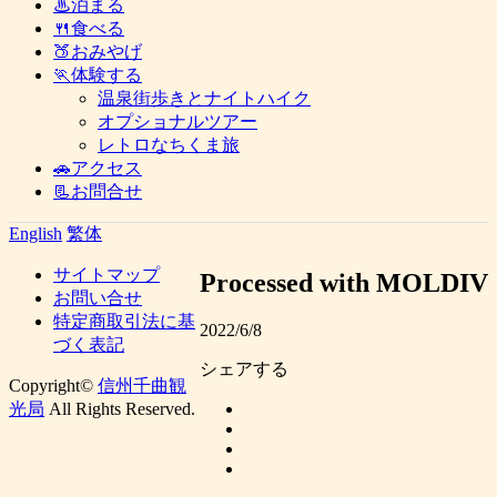
♨泊まる
🍴食べる
🍑おみやげ
🏃体験する
温泉街歩きとナイトハイク
オプショナルツアー
レトロなちくま旅
🚗アクセス
📃お問合せ
English
繁体
サイトマップ
Processed with MOLDIV
お問い合せ
特定商取引法に基
2022/6/8
づく表記
シェアする
Copyright©
信州千曲観
光局
All Rights Reserved.