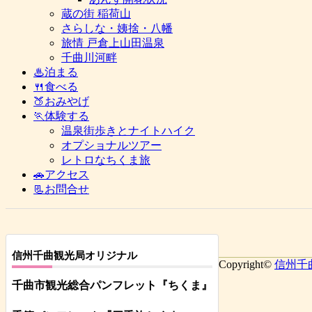
蔵の街 稲荷山
さらしな・姨捨・八幡
旅情 戸倉上山田温泉
千曲川河畔
♨泊まる
🍴食べる
🍑おみやげ
🏃体験する
温泉街歩きとナイトハイク
オプショナルツアー
レトロなちくま旅
🚗アクセス
📃お問合せ
信州千曲観光局オリジナル
Copyright©
信州千
千曲市観光総合パンフレット
『ちくま
』