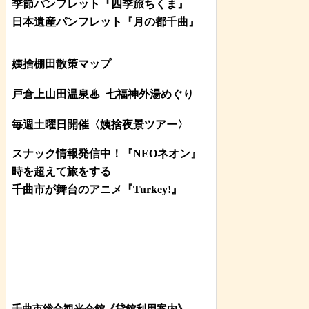
季節パンフレット『四季旅ちくま』
日本遺産パンフレット
『月の都
千曲
』
姨捨棚田散策マップ
戸倉上山田温泉♨
七福神外湯めぐり
毎週土曜日開催〈姨捨夜景ツアー
〉
スナック情報発信中！『NEOネオン』
時を超えて旅をする
千曲市が舞台のアニメ『Turkey!』
千曲市総合観光会館《貸館利用案内》