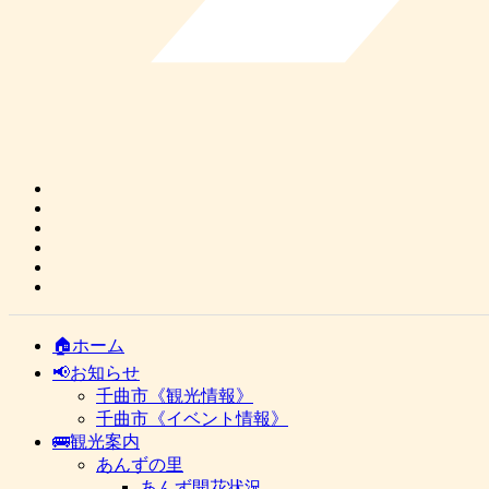
🏠ホーム
📢お知らせ
千曲市《観光情報》
千曲市《イベント情報》
🚌観光案内
あんずの里
あんず開花状況