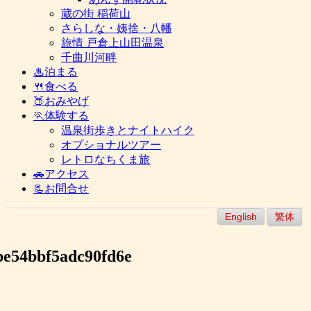
蔵の街 稲荷山
さらしな・姨捨・八幡
旅情 戸倉上山田温泉
千曲川河畔
♨泊まる
🍴食べる
🍑おみやげ
🏃体験する
温泉街歩きとナイトハイク
オプショナルツアー
レトロなちくま旅
🚗アクセス
📃お問合せ
English
繁体
be54bbf5adc90fd6e