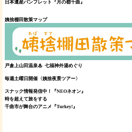
日本遺産パンフレット
『月の都
千曲
』
姨捨棚田散策マップ
戸倉上山田温泉♨
七福神外湯めぐり
毎週土曜日開催〈姨捨夜景ツアー
〉
スナック情報発信中！『NEOネオン』
時を超えて旅をする
千曲市が舞台のアニメ『Turkey!』