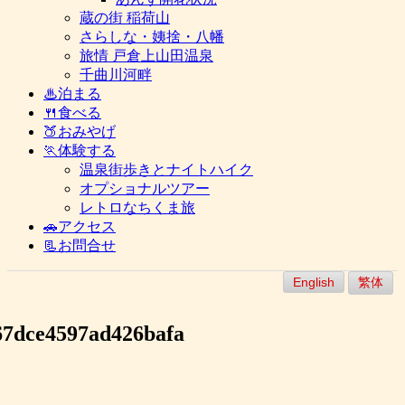
蔵の街 稲荷山
さらしな・姨捨・八幡
旅情 戸倉上山田温泉
千曲川河畔
♨泊まる
🍴食べる
🍑おみやげ
🏃体験する
温泉街歩きとナイトハイク
オプショナルツアー
レトロなちくま旅
🚗アクセス
📃お問合せ
English
繁体
67dce4597ad426bafa