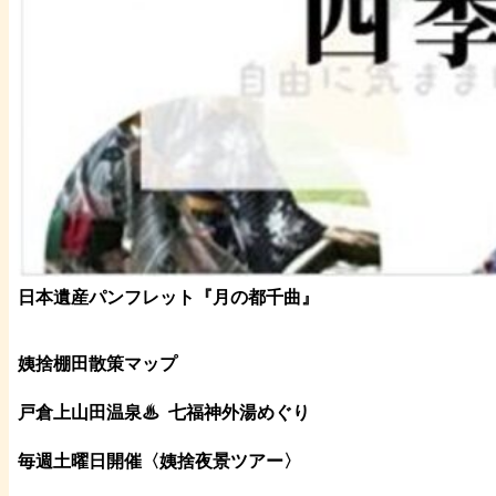
日本遺産パンフレット
『月の都
千曲
』
姨捨棚田散策マップ
戸倉上山田温泉♨
七福神外湯めぐり
毎週土曜日開催〈姨捨夜景ツアー
〉