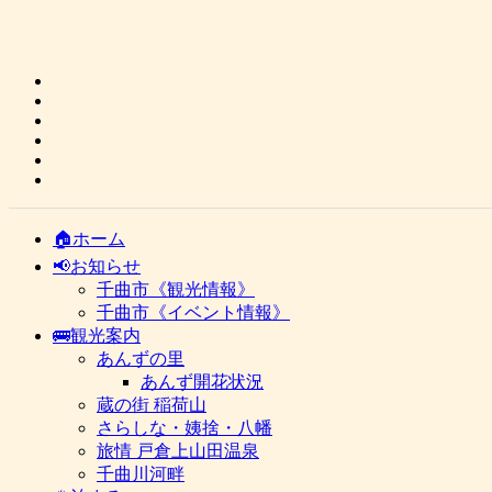
🏠ホーム
📢お知らせ
千曲市《観光情報》
千曲市《イベント情報》
🚌観光案内
あんずの里
あんず開花状況
蔵の街 稲荷山
さらしな・姨捨・八幡
旅情 戸倉上山田温泉
千曲川河畔