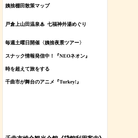
姨捨棚田散策マップ
戸倉上山田温泉♨
七福神外湯めぐり
毎週土曜日開催〈姨捨夜景ツアー
〉
スナック情報発信中！『NEOネオン』
時を超えて旅をする
千曲市が舞台のアニメ『Turkey!』