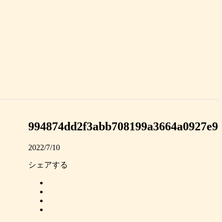
994874dd2f3abb708199a3664a0927e9
2022/7/10
シェアする