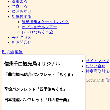
♨泊まる
🍴食べる
🍑おみやげ
🏃体験する
温泉街歩きとナイトハイク
オプショナルツアー
レトロなちくま旅
🚗アクセス
📃お問合せ
English
繁体
サイトマップ
信州千曲観光局オリジナル
お問い合せ
特定商取引法
千曲市観光総合パンフレット
『ちくま
』
Copyright©
信
季節パンフレット『四季旅ちくま』
日本遺産パンフレット
『月の都
千曲
』