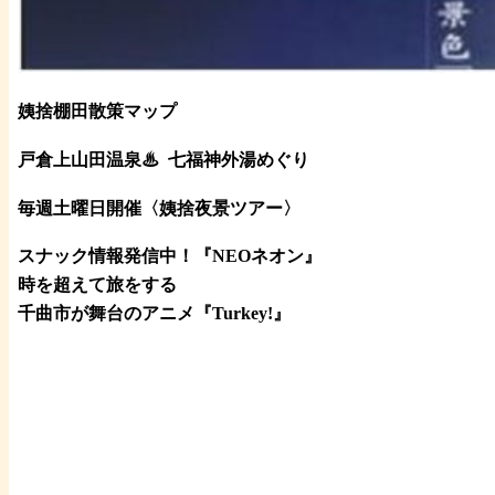
姨捨棚田散策マップ
戸倉上山田温泉♨
七福神外湯めぐり
毎週土曜日開催〈姨捨夜景ツアー
〉
スナック情報発信中！『NEOネオン』
時を超えて旅をする
千曲市が舞台のアニメ『Turkey!』