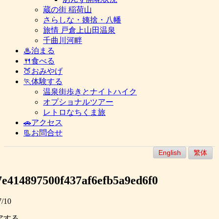
蔵の街 稲荷山
さらしな・姨捨・八幡
旅情 戸倉上山田温泉
千曲川河畔
♨泊まる
🍴食べる
🍑おみやげ
🏃体験する
温泉街歩きとナイトハイク
オプショナルツアー
レトロなちくま旅
🚗アクセス
📃お問合せ
English
繁体
7e414897500f437af6efb5a9ed6f0
7/10
アする