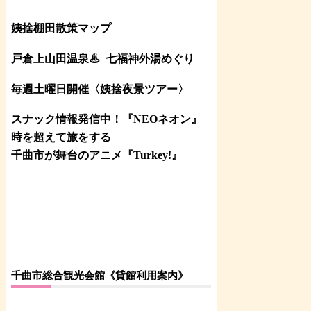
姨捨棚田散策マップ
戸倉上山田温泉♨
七福神外湯めぐり
毎週土曜日開催〈姨捨夜景ツアー
〉
スナック情報発信中！『NEOネオン』
時を超えて旅をする
千曲市が舞台のアニメ『Turkey!』
千曲市総合観光会館《貸館利用案内》