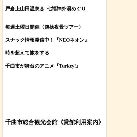
戸倉上山田温泉♨
七福神外湯めぐり
毎週土曜日開催〈姨捨夜景ツアー
〉
スナック情報発信中！『NEOネオン』
時を超えて旅をする
千曲市が舞台のアニメ『Turkey!』
千曲市総合観光会館《貸館利用案内》