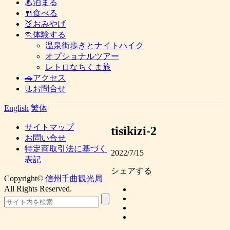
♨泊まる
🍴食べる
🍑おみやげ
🏃体験する
温泉街歩きとナイトハイク
オプショナルツアー
レトロなちくま旅
🚗アクセス
📃お問合せ
English
繁体
サイトマップ
tisikizi-2
お問い合せ
特定商取引法に基づく
2022/7/15
表記
シェアする
Copyright©
信州千曲観光局
All Rights Reserved.