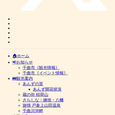
🏠ホーム
📢お知らせ
千曲市《観光情報》
千曲市《イベント情報》
🚌観光案内
あんずの里
あんず開花状況
蔵の街 稲荷山
さらしな・姨捨・八幡
旅情 戸倉上山田温泉
千曲川河畔