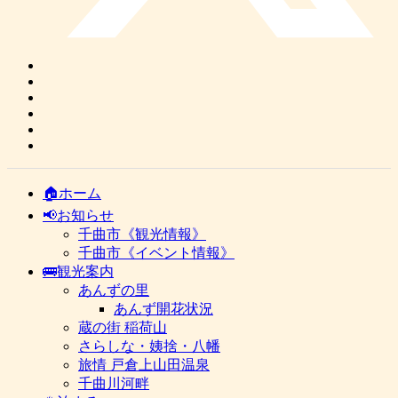
🏠ホーム
📢お知らせ
千曲市《観光情報》
千曲市《イベント情報》
🚌観光案内
あんずの里
あんず開花状況
蔵の街 稲荷山
さらしな・姨捨・八幡
旅情 戸倉上山田温泉
千曲川河畔