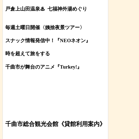
戸倉上山田温泉♨
七福神外湯めぐり
毎週土曜日開催〈姨捨夜景ツアー
〉
スナック情報発信中！『NEOネオン』
時を超えて旅をする
千曲市が舞台のアニメ『Turkey!』
千曲市総合観光会館《貸館利用案内》