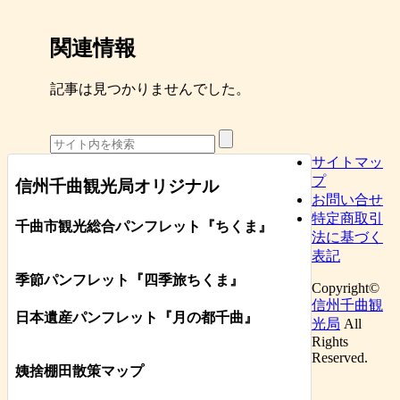
関連情報
記事は見つかりませんでした。
サイトマッ
プ
信州千曲観光局オリジナル
お問い合せ
特定商取引
千曲市観光総合パンフレット
『ちくま
』
法に基づく
表記
季節パンフレット『四季旅ちくま』
Copyright©
信州千曲観
日本遺産パンフレット
『月の都
千曲
』
光局
All
Rights
Reserved.
姨捨棚田散策マップ