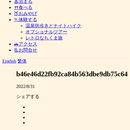
♨泊まる
🍴食べる
🍑おみやげ
🏃体験する
温泉街歩きとナイトハイク
オプショナルツアー
レトロなちくま旅
🚗アクセス
📃お問合せ
English
繁体
b46e46d22fb92ca84b563dbe9db75c64
2022/8/31
シェアする