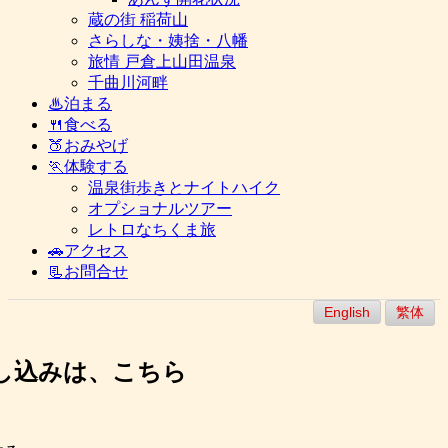
蔵の街 稲荷山
さらしな・姨捨・八幡
旅情 戸倉上山田温泉
千曲川河畔
♨泊まる
🍴食べる
🍑おみやげ
🏃体験する
温泉街歩きとナイトハイク
オプショナルツアー
レトロなちくま旅
🚗アクセス
📃お問合せ
English
繁体
し込みは、こちら