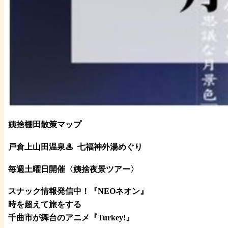
姨捨棚田散策マップ
戸倉上山田温泉♨
七福神外湯めぐり
毎週土曜日開催〈姨捨夜景ツアー
〉
スナック情報発信中！『NEOネオン』
時を超えて旅をする
千曲市が舞台のアニメ『Turkey!』