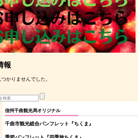
情報
見つかりませんでした。
信州千曲観光局オリジナル
千曲市観光総合パンフレット
『ちくま
』
季節パンフレット『四季旅ちくま』