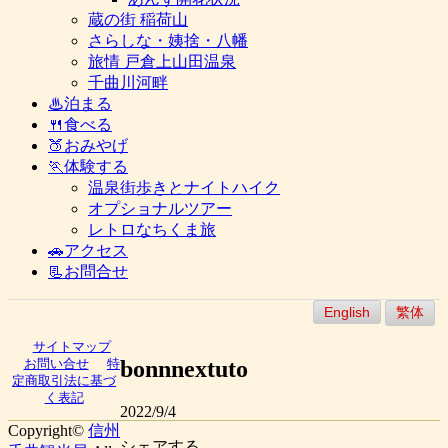
蔵の街 稲荷山
さらしな・姨捨・八幡
旅情 戸倉上山田温泉
千曲川河畔
♨泊まる
🍴食べる
🍑おみやげ
🏃体験する
温泉街歩きとナイトハイク
オプショナルツアー
レトロなちくま旅
🚗アクセス
📃お問合せ
English
繁体
サイトマップ
bonnnextuto
お問い合せ
特
定商取引法に基づ
く表記
2022/9/4
Copyright©
信州
シェアする