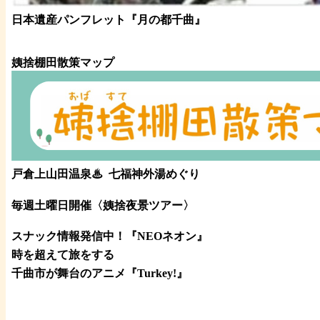
日本遺産パンフレット
『月の都
千曲
』
姨捨棚田散策マップ
戸倉上山田温泉♨
七福神外湯めぐり
毎週土曜日開催〈姨捨夜景ツアー
〉
スナック情報発信中！『NEOネオン』
時を超えて旅をする
千曲市が舞台のアニメ『Turkey!』