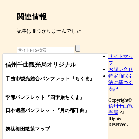
関連情報
記事は見つかりませんでした。
サイトマッ
プ
信州千曲観光局オリジナル
お問い合せ
特定商取引
千曲市観光総合パンフレット
『ちくま
』
法に基づく
表記
季節パンフレット『四季旅ちくま』
Copyright©
信州千曲観
日本遺産パンフレット
『月の都
千曲
』
光局
All
Rights
Reserved.
姨捨棚田散策マップ