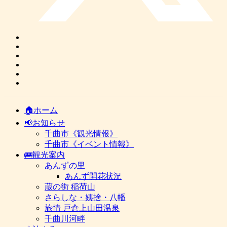
🏠ホーム
📢お知らせ
千曲市《観光情報》
千曲市《イベント情報》
🚌観光案内
あんずの里
あんず開花状況
蔵の街 稲荷山
さらしな・姨捨・八幡
旅情 戸倉上山田温泉
千曲川河畔