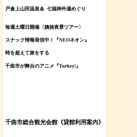
戸倉上山田温泉♨
七福神外湯めぐり
毎週土曜日開催〈姨捨夜景ツアー
〉
スナック情報発信中！『NEOネオン』
時を超えて旅をする
千曲市が舞台のアニメ『Turkey!』
千曲市総合観光会館《貸館利用案内》