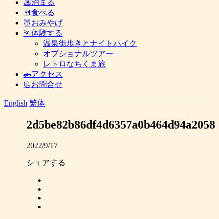
♨泊まる
🍴食べる
🍑おみやげ
🏃体験する
温泉街歩きとナイトハイク
オプショナルツアー
レトロなちくま旅
🚗アクセス
📃お問合せ
English
繁体
2d5be82b86df4d6357a0b464d94a2058
2022/9/17
シェアする