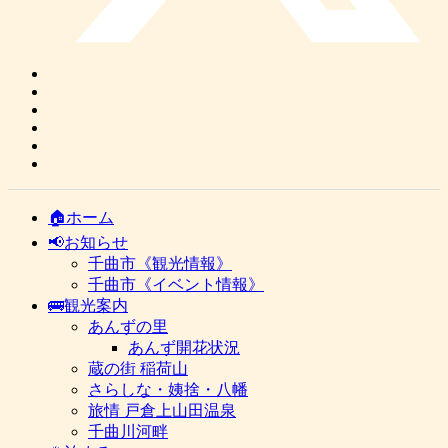
🏠ホーム
📢お知らせ
千曲市《観光情報》
千曲市《イベント情報》
🚌観光案内
あんずの里
あんず開花状況
蔵の街 稲荷山
さらしな・姨捨・八幡
旅情 戸倉上山田温泉
千曲川河畔