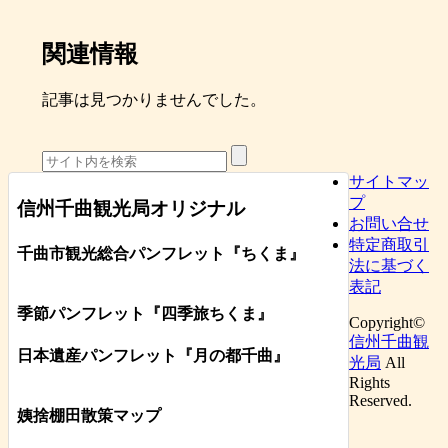
関連情報
記事は見つかりませんでした。
サイトマッ
プ
信州千曲観光局オリジナル
お問い合せ
特定商取引
千曲市観光総合パンフレット
『ちくま
』
法に基づく
表記
季節パンフレット『四季旅ちくま』
Copyright©
信州千曲観
日本遺産パンフレット
『月の都
千曲
』
光局
All
Rights
Reserved.
姨捨棚田散策マップ