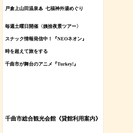
戸倉上山田温泉♨
七福神外湯めぐり
毎週土曜日開催〈姨捨夜景ツアー
〉
スナック情報発信中！『NEOネオン』
時を超えて旅をする
千曲市が舞台のアニメ『Turkey!』
千曲市総合観光会館《貸館利用案内》