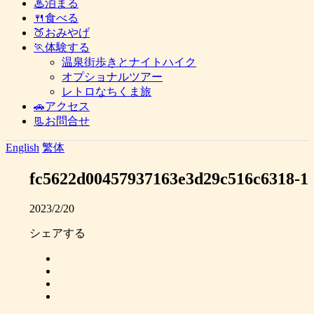
♨泊まる
🍴食べる
🍑おみやげ
🏃体験する
温泉街歩きとナイトハイク
オプショナルツアー
レトロなちくま旅
🚗アクセス
📃お問合せ
English
繁体
fc5622d00457937163e3d29c516c6318-1
2023/2/20
シェアする