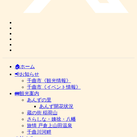
🏠ホーム
📢お知らせ
千曲市《観光情報》
千曲市《イベント情報》
🚌観光案内
あんずの里
あんず開花状況
蔵の街 稲荷山
さらしな・姨捨・八幡
旅情 戸倉上山田温泉
千曲川河畔