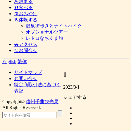
♨泊まる
🍴食べる
🍑おみやげ
🏃体験する
温泉街歩きとナイトハイク
オプショナルツアー
レトロなちくま旅
🚗アクセス
📃お問合せ
English
繁体
サイトマップ
1
お問い合せ
特定商取引法に基づく
2023/3/1
表記
シェアする
Copyright©
信州千曲観光局
All Rights Reserved.