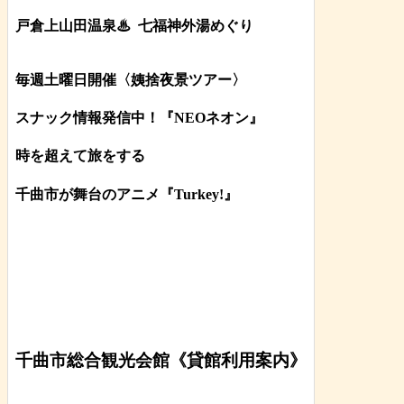
戸倉上山田温泉♨
七福神外湯めぐり
毎週土曜日開催〈姨捨夜景ツアー
〉
スナック情報発信中！『NEOネオン』
時を超えて旅をする
千曲市が舞台のアニメ『Turkey!』
千曲市総合観光会館《貸館利用案内》