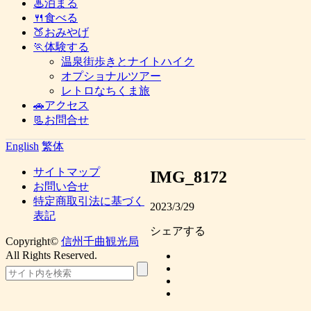
♨泊まる
🍴食べる
🍑おみやげ
🏃体験する
温泉街歩きとナイトハイク
オプショナルツアー
レトロなちくま旅
🚗アクセス
📃お問合せ
English
繁体
サイトマップ
IMG_8172
お問い合せ
特定商取引法に基づく
2023/3/29
表記
シェアする
Copyright©
信州千曲観光局
All Rights Reserved.