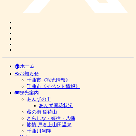
🏠ホーム
📢お知らせ
千曲市《観光情報》
千曲市《イベント情報》
🚌観光案内
あんずの里
あんず開花状況
蔵の街 稲荷山
さらしな・姨捨・八幡
旅情 戸倉上山田温泉
千曲川河畔