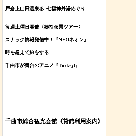
戸倉上山田温泉♨
七福神外湯めぐり
毎週土曜日開催〈姨捨夜景ツアー
〉
スナック情報発信中！『NEOネオン』
時を超えて旅をする
千曲市が舞台のアニメ『Turkey!』
千曲市総合観光会館《貸館利用案内》