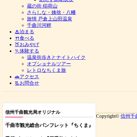
蔵の街 稲荷山
さらしな・姨捨・八幡
旅情 戸倉上山田温泉
千曲川河畔
♨泊まる
🍴食べる
🍑おみやげ
🏃体験する
温泉街歩きとナイトハイク
オプショナルツアー
レトロなちくま旅
🚗アクセス
📃お問合せ
信州千曲観光局オリジナル
Copyright©
信州千
千曲市観光総合パンフレット
『ちくま
』