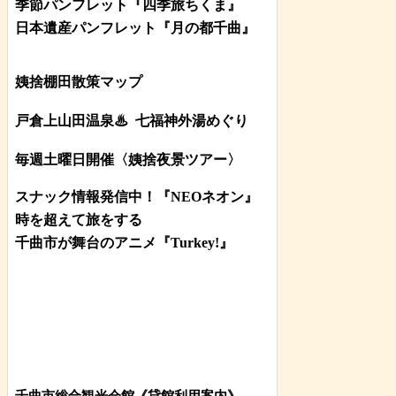
季節パンフレット『四季旅ちくま』
日本遺産パンフレット
『月の都
千曲
』
姨捨棚田散策マップ
戸倉上山田温泉♨
七福神外湯めぐり
毎週土曜日開催〈姨捨夜景ツアー
〉
スナック情報発信中！『NEOネオン』
時を超えて旅をする
千曲市が舞台のアニメ『Turkey!』
千曲市総合観光会館《貸館利用案内》