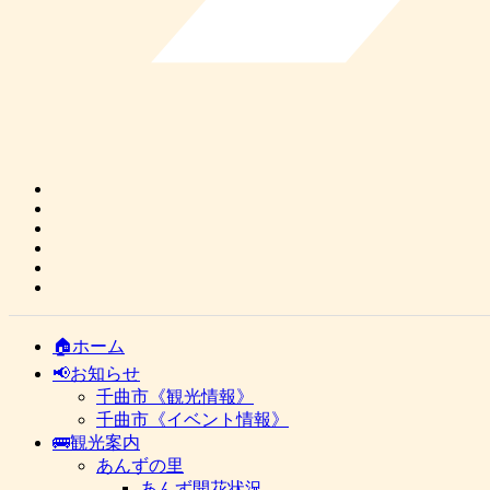
🏠ホーム
📢お知らせ
千曲市《観光情報》
千曲市《イベント情報》
🚌観光案内
あんずの里
あんず開花状況