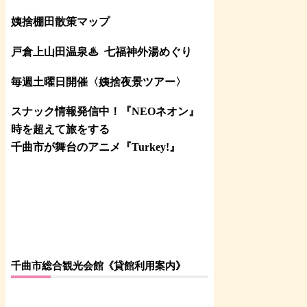
姨捨棚田散策マップ
戸倉上山田温泉♨
七福神外湯めぐり
毎週土曜日開催〈姨捨夜景ツアー
〉
スナック情報発信中！『NEOネオン』
時を超えて旅をする
千曲市が舞台のアニメ『Turkey!』
千曲市総合観光会館《貸館利用案内》