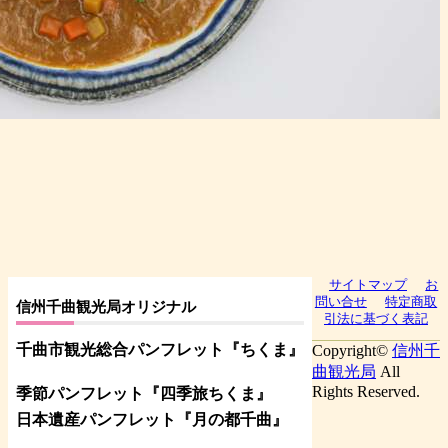
サイトマップ
お
問い合せ
特定商取
信州千曲観光局オリジナル
引法に基づく表記
千曲市観光総合パンフレット
『ちくま
』
Copyright©
信州千
曲観光局
All
Rights Reserved.
季節パンフレット『四季旅ちくま』
日本遺産パンフレット
『月の都
千曲
』