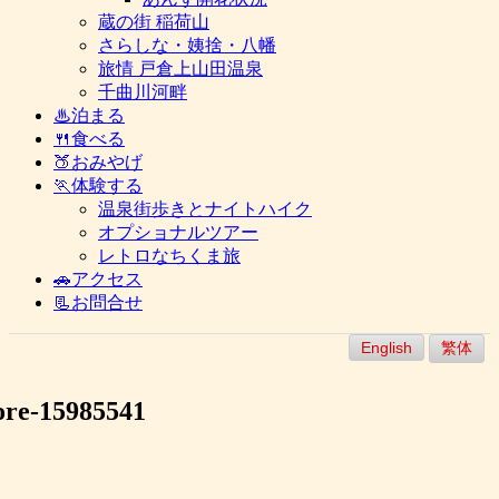
蔵の街 稲荷山
さらしな・姨捨・八幡
旅情 戸倉上山田温泉
千曲川河畔
♨泊まる
🍴食べる
🍑おみやげ
🏃体験する
温泉街歩きとナイトハイク
オプショナルツアー
レトロなちくま旅
🚗アクセス
📃お問合せ
English
繁体
pore-15985541