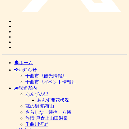
🏠ホーム
📢お知らせ
千曲市《観光情報》
千曲市《イベント情報》
🚌観光案内
あんずの里
あんず開花状況
蔵の街 稲荷山
さらしな・姨捨・八幡
旅情 戸倉上山田温泉
千曲川河畔