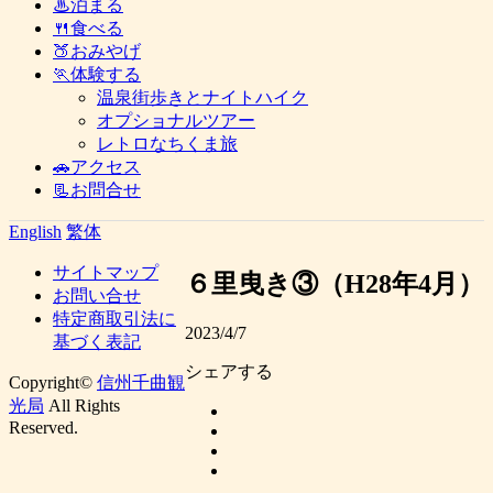
♨泊まる
🍴食べる
🍑おみやげ
🏃体験する
温泉街歩きとナイトハイク
オプショナルツアー
レトロなちくま旅
🚗アクセス
📃お問合せ
English
繁体
サイトマップ
６里曳き③（H28年4月）
お問い合せ
特定商取引法に
2023/4/7
基づく表記
シェアする
Copyright©
信州千曲観
光局
All Rights
Reserved.