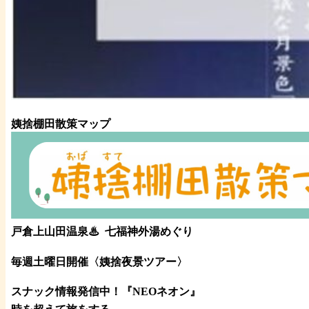
姨捨棚田散策マップ
戸倉上山田温泉♨
七福神外湯めぐり
毎週土曜日開催〈姨捨夜景ツアー
〉
スナック情報発信中！『NEOネオン』