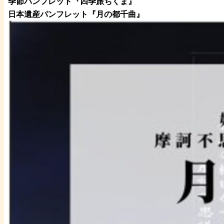
季節パンフレット『四季旅ちくま』
日本遺産パンフレット
『月の都
千曲
』