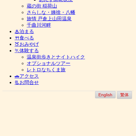
蔵の街 稲荷山
さらしな・姨捨・八幡
旅情 戸倉上山田温泉
千曲川河畔
♨泊まる
🍴食べる
🍑おみやげ
🏃体験する
温泉街歩きとナイトハイク
オプショナルツアー
レトロなちくま旅
🚗アクセス
📃お問合せ
English
繁体